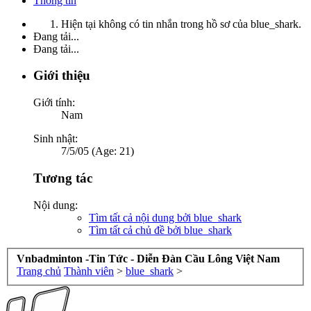
Thông tin
Hiện tại không có tin nhắn trong hồ sơ của blue_shark.
Đang tải...
Đang tải...
Giới thiệu
Giới tính:
Nam
Sinh nhật:
7/5/05 (Age: 21)
Tương tác
Nội dung:
Tìm tất cả nội dung bởi blue_shark
Tìm tất cả chủ đề bởi blue_shark
Vnbadminton -Tin Tức - Diễn Đàn Cầu Lông Việt Nam
Trang chủ
Thành viên
>
blue_shark
>