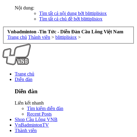
Nội dung:
Tìm tất cả nội dung bởi blittiplisiox
Tìm tất cả chủ đề bởi blittiplisiox
Vnbadminton -Tin Tức - Diễn Đàn Cầu Lông Việt Nam
Trang chủ
Thành viên
>
blittiplisiox
>
Trang chủ
Diễn đàn
Diễn đàn
Liên kết nhanh
Tìm kiếm diễn đàn
Recent Posts
Shop Cầu Lông VNB
VnBadmintonTV
Thành viên