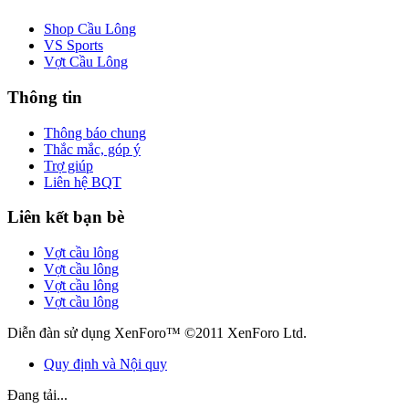
Shop Cầu Lông
VS Sports
Vợt Cầu Lông
Thông tin
Thông báo chung
Thắc mắc, góp ý
Trợ giúp
Liên hệ BQT
Liên kết bạn bè
Vợt cầu lông
Vợt cầu lông
Vợt cầu lông
Vợt cầu lông
Diễn đàn sử dụng XenForo™ ©2011 XenForo Ltd.
Quy định và Nội quy
Đang tải...