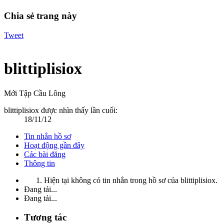
Chia sẻ trang này
Tweet
blittiplisiox
Mới Tập Cầu Lông
blittiplisiox được nhìn thấy lần cuối:
18/11/12
Tin nhắn hồ sơ
Hoạt động gần đây
Các bài đăng
Thông tin
Hiện tại không có tin nhắn trong hồ sơ của blittiplisiox.
Đang tải...
Đang tải...
Tương tác