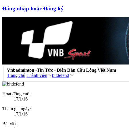
Đăng nhập hoặc Đăng ký
Vnbadminton -Tin Tức - Diễn Đàn Cầu Lông Việt Nam
Trang chủ
Thành viên
>
bitdefend
>
Hoạt động cuối:
17/1/16
Tham gia ngày:
17/1/16
Bài viết:
1