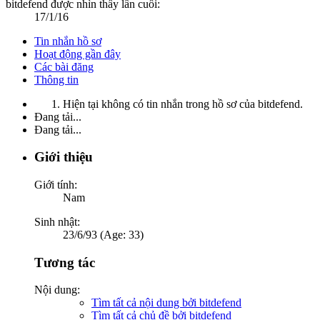
bitdefend được nhìn thấy lần cuối:
17/1/16
Tin nhắn hồ sơ
Hoạt động gần đây
Các bài đăng
Thông tin
Hiện tại không có tin nhắn trong hồ sơ của bitdefend.
Đang tải...
Đang tải...
Giới thiệu
Giới tính:
Nam
Sinh nhật:
23/6/93 (Age: 33)
Tương tác
Nội dung:
Tìm tất cả nội dung bởi bitdefend
Tìm tất cả chủ đề bởi bitdefend