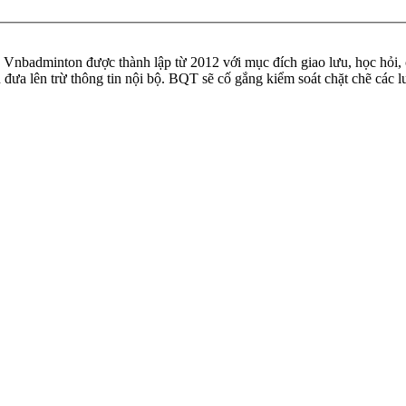
badminton được thành lập từ 2012 với mục đích giao lưu, học hỏi, ch
n đưa lên trừ thông tin nội bộ. BQT sẽ cố gắng kiểm soát chặt chẽ các