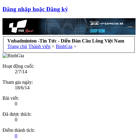
Đăng nhập hoặc Đăng ký
Vnbadminton -Tin Tức - Diễn Đàn Cầu Lông Việt Nam
Trang chủ
Thành viên
>
BinhGia
>
Hoạt động cuối:
2/7/14
Tham gia ngày:
18/6/14
Bài viết:
0
Đã được thích:
0
Điểm thành tích:
0