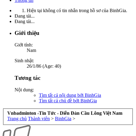
Thông tin
Hiện tại không có tin nhắn trong hồ sơ của BinhGia.
Đang tải...
Đang tải...
Giới thiệu
Giới tính:
Nam
Sinh nhật:
26/1/86 (Age: 40)
Tương tác
Nội dung:
Tìm tất cả nội dung bởi BinhGia
Tìm tất cả chủ đề bởi BinhGia
Vnbadminton -Tin Tức - Diễn Đàn Cầu Lông Việt Nam
Trang chủ
Thành viên
>
BinhGia
>