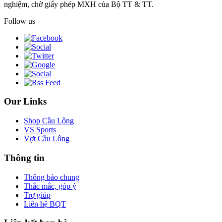
nghiệm, chờ giấy phép MXH của Bộ TT & TT.
Follow us
Our Links
Shop Cầu Lông
VS Sports
Vợt Cầu Lông
Thông tin
Thông báo chung
Thắc mắc, góp ý
Trợ giúp
Liên hệ BQT