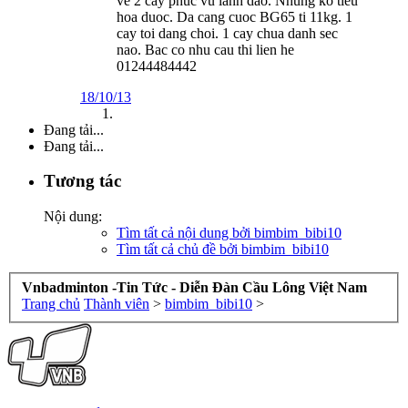
ve 2 cay phuc vu lanh dao. Nhung ko tieu
hoa duoc. Da cang cuoc BG65 ti 11kg. 1
cay toi dang choi. 1 cay chua danh sec
nao. Bac co nhu cau thi lien he
01244484442
18/10/13
Đang tải...
Đang tải...
Tương tác
Nội dung:
Tìm tất cả nội dung bởi bimbim_bibi10
Tìm tất cả chủ đề bởi bimbim_bibi10
Vnbadminton -Tin Tức - Diễn Đàn Cầu Lông Việt Nam
Trang chủ
Thành viên
>
bimbim_bibi10
>