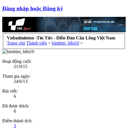
Đăng nhập hoặc Đăng ký
Vnbadminton -Tin Tức - Diễn Đàn Cầu Lông Việt Nam
Trang chủ
Thành viên
>
bimbim_bibi10
>
Hoạt động cuối:
21/9/15
Tham gia ngày:
24/6/13
Bài viết:
6
Đã được thích:
6
Điểm thành tích:
3