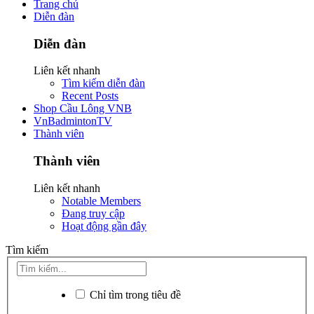
Trang chủ
Diễn đàn
Diễn đàn
Liên kết nhanh
Tìm kiếm diễn đàn
Recent Posts
Shop Cầu Lông VNB
VnBadmintonTV
Thành viên
Thành viên
Liên kết nhanh
Notable Members
Đang truy cập
Hoạt động gần đây
Tìm kiếm
Chỉ tìm trong tiêu đề