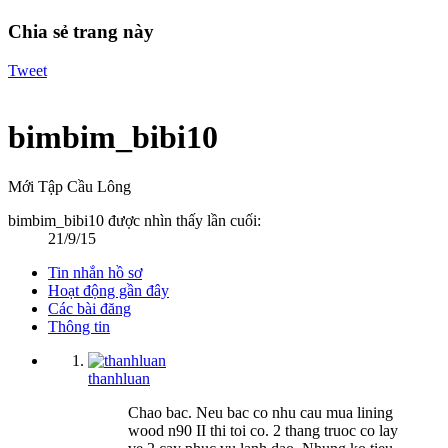
Chia sẻ trang này
Tweet
bimbim_bibi10
Mới Tập Cầu Lông
bimbim_bibi10 được nhìn thấy lần cuối:
21/9/15
Tin nhắn hồ sơ
Hoạt động gần đây
Các bài đăng
Thông tin
thanhluan
Chao bac. Neu bac co nhu cau mua lining
wood n90 II thi toi co. 2 thang truoc co lay