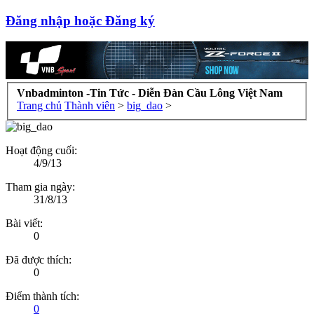
Đăng nhập hoặc Đăng ký
Vnbadminton -Tin Tức - Diễn Đàn Cầu Lông Việt Nam
Trang chủ
Thành viên
>
big_dao
>
Hoạt động cuối:
4/9/13
Tham gia ngày:
31/8/13
Bài viết:
0
Đã được thích:
0
Điểm thành tích:
0