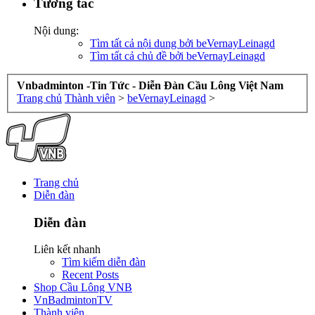
Tương tác
Nội dung:
Tìm tất cả nội dung bởi beVernayLeinagd
Tìm tất cả chủ đề bởi beVernayLeinagd
Vnbadminton -Tin Tức - Diễn Đàn Cầu Lông Việt Nam
Trang chủ
Thành viên
>
beVernayLeinagd
>
Trang chủ
Diễn đàn
Diễn đàn
Liên kết nhanh
Tìm kiếm diễn đàn
Recent Posts
Shop Cầu Lông VNB
VnBadmintonTV
Thành viên