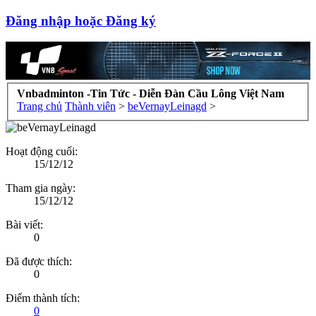
Đăng nhập hoặc Đăng ký
Vnbadminton -Tin Tức - Diễn Đàn Cầu Lông Việt Nam
Trang chủ
Thành viên
>
beVernayLeinagd
>
Hoạt động cuối:
15/12/12
Tham gia ngày:
15/12/12
Bài viết:
0
Đã được thích:
0
Điểm thành tích:
0