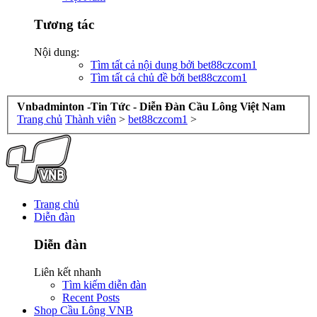
Tương tác
Nội dung:
Tìm tất cả nội dung bởi bet88czcom1
Tìm tất cả chủ đề bởi bet88czcom1
Vnbadminton -Tin Tức - Diễn Đàn Cầu Lông Việt Nam
Trang chủ
Thành viên
>
bet88czcom1
>
Trang chủ
Diễn đàn
Diễn đàn
Liên kết nhanh
Tìm kiếm diễn đàn
Recent Posts
Shop Cầu Lông VNB