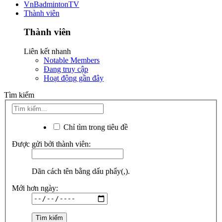
VnBadmintonTV
Thành viên
Thành viên
Liên kết nhanh
Notable Members
Đang truy cập
Hoạt động gần đây
Tìm kiếm
Chỉ tìm trong tiêu đề
Được gửi bởi thành viên:
Dãn cách tên bằng dấu phẩy(,).
Mới hơn ngày: