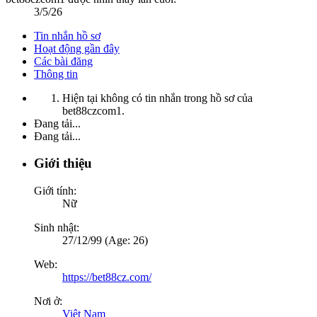
3/5/26
Tin nhắn hồ sơ
Hoạt động gần đây
Các bài đăng
Thông tin
Hiện tại không có tin nhắn trong hồ sơ của
bet88czcom1.
Đang tải...
Đang tải...
Giới thiệu
Giới tính:
Nữ
Sinh nhật:
27/12/99 (Age: 26)
Web:
https://bet88cz.com/
Nơi ở:
Việt Nam