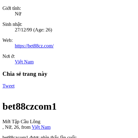
Giới tính:
Nữ
Sinh nhật:
27/12/99
(Age: 26)
Web:
https://bet88cz.com/
Nơi ở:
Việt Nam
Chia sẻ trang này
Tweet
bet88czcom1
Mới Tập Cầu Lông
, Nữ, 26,
from
Việt Nam
bet88czcom1 được nhìn thấy lần cuối: