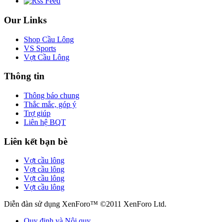
Our Links
Shop Cầu Lông
VS Sports
Vợt Cầu Lông
Thông tin
Thông báo chung
Thắc mắc, góp ý
Trợ giúp
Liên hệ BQT
Liên kết bạn bè
Vợt cầu lông
Vợt cầu lông
Vợt cầu lông
Vợt cầu lông
Diễn đàn sử dụng XenForo™ ©2011 XenForo Ltd.
Quy định và Nội quy