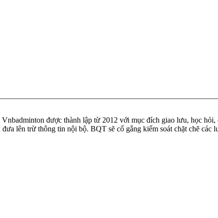
badminton được thành lập từ 2012 với mục đích giao lưu, học hỏi, ch
n đưa lên trừ thông tin nội bộ. BQT sẽ cố gắng kiểm soát chặt chẽ các