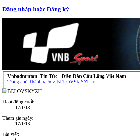
Đăng nhập hoặc Đăng ký
Vnbadminton -Tin Tức - Diễn Đàn Cầu Lông Việt Nam
Trang chủ
Thành viên
>
BELOVSKYZH
>
Hoạt động cuối:
17/1/13
Tham gia ngày:
17/1/13
Bài viết:
0