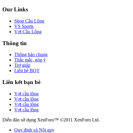
Our Links
Shop Cầu Lông
VS Sports
Vợt Cầu Lông
Thông tin
Thông báo chung
Thắc mắc, góp ý
Trợ giúp
Liên hệ BQT
Liên kết bạn bè
Vợt cầu lông
Vợt cầu lông
Vợt cầu lông
Vợt cầu lông
Diễn đàn sử dụng XenForo™ ©2011 XenForo Ltd.
Quy định và Nội quy