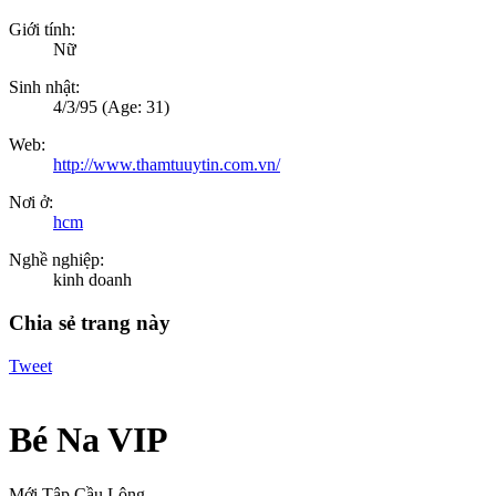
Giới tính:
Nữ
Sinh nhật:
4/3/95
(Age: 31)
Web:
http://www.thamtuuytin.com.vn/
Nơi ở:
hcm
Nghề nghiệp:
kinh doanh
Chia sẻ trang này
Tweet
Bé Na VIP
Mới Tập Cầu Lông