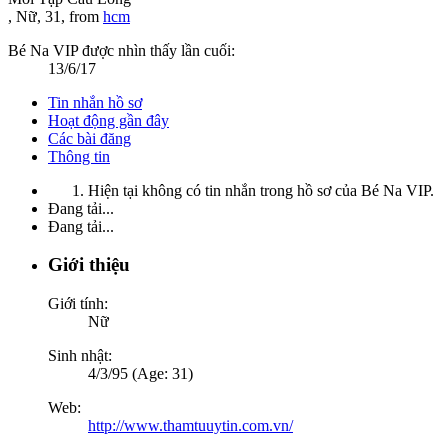
, Nữ, 31,
from
hcm
Bé Na VIP được nhìn thấy lần cuối:
13/6/17
Tin nhắn hồ sơ
Hoạt động gần đây
Các bài đăng
Thông tin
Hiện tại không có tin nhắn trong hồ sơ của Bé Na VIP.
Đang tải...
Đang tải...
Giới thiệu
Giới tính:
Nữ
Sinh nhật:
4/3/95 (Age: 31)
Web:
http://www.thamtuuytin.com.vn/