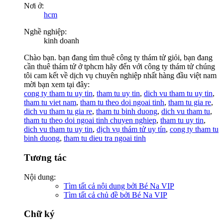
Nơi ở:
hcm
Nghề nghiệp:
kinh doanh
Chào bạn. bạn đang tìm thuê công ty thám tử giỏi, bạn đang
cần thuê thám tử ở tphcm hãy đến với công ty thám tử chúng
tôi cam kết về dịch vụ chuyên nghiệp nhất hàng đầu việt nam
mời bạn xem tại đây:
cong ty tham tu uy tin
,
tham tu uy tin
,
dich vu tham tu uy tin
,
tham tu viet nam
,
tham tu theo doi ngoai tinh
,
tham tu gia re
,
dich vu tham tu gia re
,
tham tu binh duong
,
dich vu tham tu
,
tham tu theo doi ngoai tinh chuyen nghiep
,
tham tu uy tin
,
dich vu tham tu uy tin
,
dịch vụ thám tử uy tín
,
cong ty tham tu
binh duong
,
tham tu dieu tra ngoai tinh
Tương tác
Nội dung:
Tìm tất cả nội dung bởi Bé Na VIP
Tìm tất cả chủ đề bởi Bé Na VIP
Chữ ký