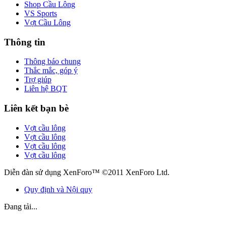
Shop Cầu Lông
VS Sports
Vợt Cầu Lông
Thông tin
Thông báo chung
Thắc mắc, góp ý
Trợ giúp
Liên hệ BQT
Liên kết bạn bè
Vợt cầu lông
Vợt cầu lông
Vợt cầu lông
Vợt cầu lông
Diễn đàn sử dụng XenForo™ ©2011 XenForo Ltd.
Quy định và Nội quy
Đang tải...