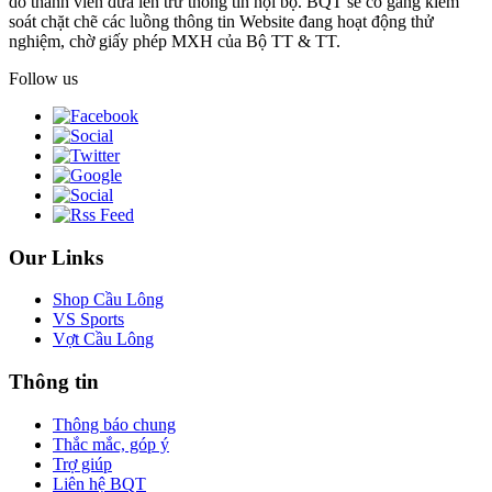
do thành viên đưa lên trừ thông tin nội bộ. BQT sẽ cố gắng kiểm
soát chặt chẽ các luồng thông tin Website đang hoạt động thử
nghiệm, chờ giấy phép MXH của Bộ TT & TT.
Follow us
Our Links
Shop Cầu Lông
VS Sports
Vợt Cầu Lông
Thông tin
Thông báo chung
Thắc mắc, góp ý
Trợ giúp
Liên hệ BQT