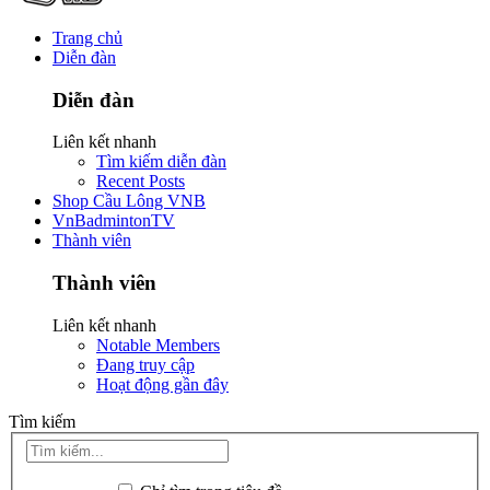
Trang chủ
Diễn đàn
Diễn đàn
Liên kết nhanh
Tìm kiếm diễn đàn
Recent Posts
Shop Cầu Lông VNB
VnBadmintonTV
Thành viên
Thành viên
Liên kết nhanh
Notable Members
Đang truy cập
Hoạt động gần đây
Tìm kiếm