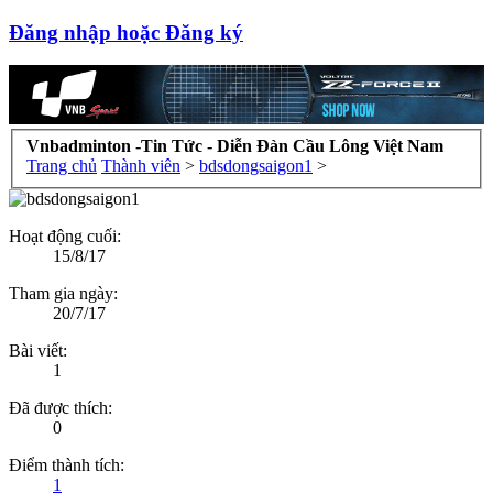
Đăng nhập hoặc Đăng ký
Vnbadminton -Tin Tức - Diễn Đàn Cầu Lông Việt Nam
Trang chủ
Thành viên
>
bdsdongsaigon1
>
Hoạt động cuối:
15/8/17
Tham gia ngày:
20/7/17
Bài viết:
1
Đã được thích:
0
Điểm thành tích:
1