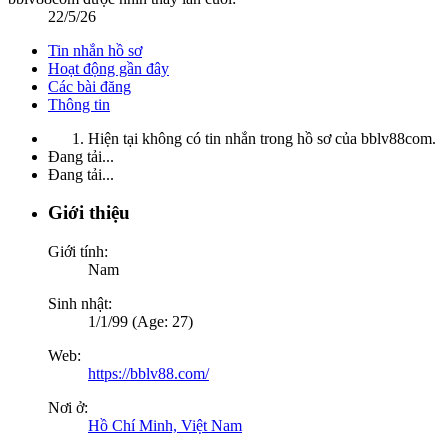
22/5/26
Tin nhắn hồ sơ
Hoạt động gần đây
Các bài đăng
Thông tin
Hiện tại không có tin nhắn trong hồ sơ của bblv88com.
Đang tải...
Đang tải...
Giới thiệu
Giới tính:
Nam
Sinh nhật:
1/1/99 (Age: 27)
Web:
https://bblv88.com/
Nơi ở:
Hồ Chí Minh, Việt Nam