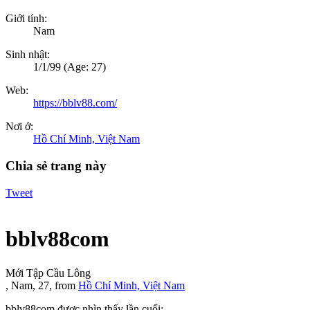
Giới tính:
Nam
Sinh nhật:
1/1/99
(Age: 27)
Web:
https://bblv88.com/
Nơi ở:
Hồ Chí Minh, Việt Nam
Chia sẻ trang này
Tweet
bblv88com
Mới Tập Cầu Lông
, Nam, 27,
from
Hồ Chí Minh, Việt Nam
bblv88com được nhìn thấy lần cuối: