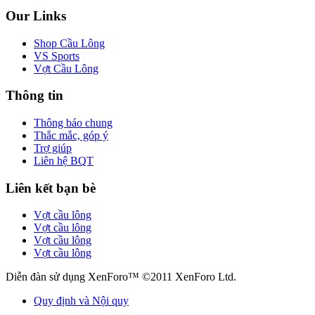
Our Links
Shop Cầu Lông
VS Sports
Vợt Cầu Lông
Thông tin
Thông báo chung
Thắc mắc, góp ý
Trợ giúp
Liên hệ BQT
Liên kết bạn bè
Vợt cầu lông
Vợt cầu lông
Vợt cầu lông
Vợt cầu lông
Diễn đàn sử dụng XenForo™ ©2011 XenForo Ltd.
Quy định và Nội quy