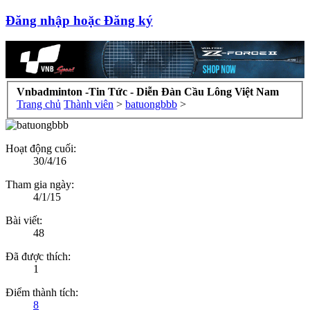
Đăng nhập hoặc Đăng ký
Vnbadminton -Tin Tức - Diễn Đàn Cầu Lông Việt Nam
Trang chủ
Thành viên
>
batuongbbb
>
Hoạt động cuối:
30/4/16
Tham gia ngày:
4/1/15
Bài viết:
48
Đã được thích:
1
Điểm thành tích:
8