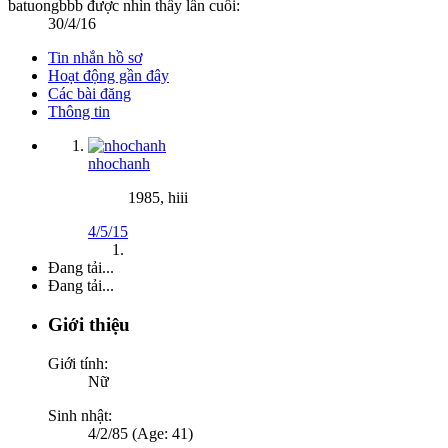
batuongbbb được nhìn thấy lần cuối:
30/4/16
Tin nhắn hồ sơ
Hoạt động gần đây
Các bài đăng
Thông tin
nhochanh
1985, hiii
4/5/15
Đang tải...
Đang tải...
Giới thiệu
Giới tính:
Nữ
Sinh nhật:
4/2/85 (Age: 41)