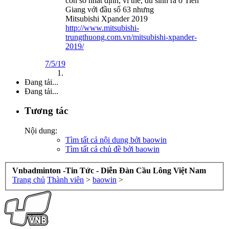
con số nhất định, vì thế, dù sinh ra ở Tiền
Giang với đầu số 63 nhưng
Mitsubishi Xpander 2019
http://www.mitsubishi-
trungthuong.com.vn/mitsubishi-xpander-
2019/
7/5/19
Đang tải...
Đang tải...
Tương tác
Nội dung:
Tìm tất cả nội dung bởi baowin
Tìm tất cả chủ đề bởi baowin
Vnbadminton -Tin Tức - Diễn Đàn Cầu Lông Việt Nam
Trang chủ
Thành viên
>
baowin
>