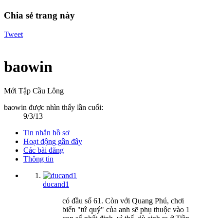
Chia sẻ trang này
Tweet
baowin
Mới Tập Cầu Lông
baowin được nhìn thấy lần cuối:
9/3/13
Tin nhắn hồ sơ
Hoạt động gần đây
Các bài đăng
Thông tin
ducand1
có đầu số 61. Còn với Quang Phú, chơi
biển "tứ quý" của anh sẽ phụ thuộc vào 1