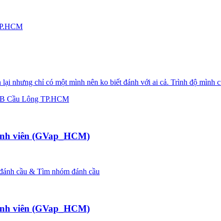
TP.HCM
ại nhưng chỉ có một mình nên ko biết đánh với ai cả. Trình độ mình c
B Cầu Lông TP.HCM
hành viên (GVap_HCM)
 đánh cầu & Tìm nhóm đánh cầu
hành viên (GVap_HCM)