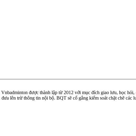
badminton được thành lập từ 2012 với mục đích giao lưu, học hỏi, ch
n đưa lên trừ thông tin nội bộ. BQT sẽ cố gắng kiểm soát chặt chẽ các