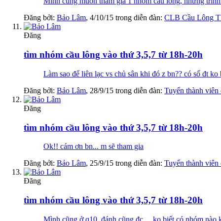
Mình cũng muốn tham gia 1 nhóm cầu lông, nhưng trình 
Đăng bởi:
Bảo Lâm
,
4/10/15
trong diễn đàn:
CLB Cầu Lông 
Đăng
tìm nhóm cầu lông vào thứ 3,5,7 từ 18h-20h
Làm sao để liên lạc vs chủ sân khi đó z bn?? có số đt ko 
Đăng bởi:
Bảo Lâm
,
28/9/15
trong diễn đàn:
Tuyển thành viên
Đăng
tìm nhóm cầu lông vào thứ 3,5,7 từ 18h-20h
Ok!! cám ơn bn... m sẽ tham gia
Đăng bởi:
Bảo Lâm
,
25/9/15
trong diễn đàn:
Tuyển thành viên
Đăng
tìm nhóm cầu lông vào thứ 3,5,7 từ 18h-20h
Mình cũng ở q10, đánh cũng đc.... ko biết có nhóm nào 