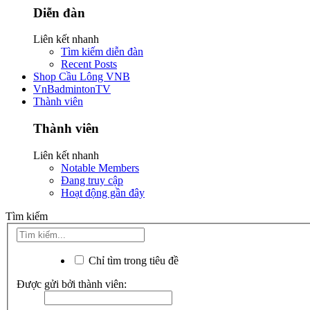
Diễn đàn
Liên kết nhanh
Tìm kiếm diễn đàn
Recent Posts
Shop Cầu Lông VNB
VnBadmintonTV
Thành viên
Thành viên
Liên kết nhanh
Notable Members
Đang truy cập
Hoạt động gần đây
Tìm kiếm
Chỉ tìm trong tiêu đề
Được gửi bởi thành viên: