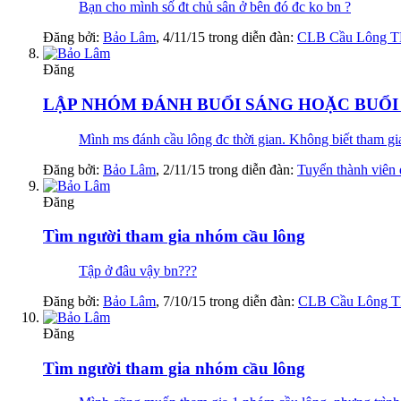
Bạn cho mình số đt chủ sân ở bên đó đc ko bn ?
Đăng bởi:
Bảo Lâm
,
4/11/15
trong diễn đàn:
CLB Cầu Lông 
Đăng
LẬP NHÓM ĐÁNH BUỔI SÁNG HOẶC BUỔI 
Mình ms đánh cầu lông đc thời gian. Không biết tham gi
Đăng bởi:
Bảo Lâm
,
2/11/15
trong diễn đàn:
Tuyển thành viên
Đăng
Tìm người tham gia nhóm cầu lông
Tập ở đâu vậy bn???
Đăng bởi:
Bảo Lâm
,
7/10/15
trong diễn đàn:
CLB Cầu Lông 
Đăng
Tìm người tham gia nhóm cầu lông