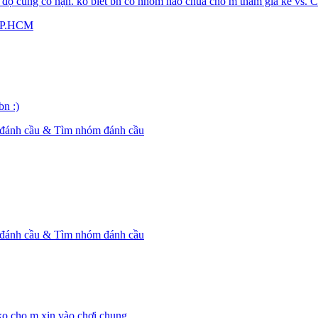
độ cũng có hạn. ko biết bn có nhóm nào chua cho m tham gia ké vs. 
TP.HCM
bn :)
 đánh cầu & Tìm nhóm đánh cầu
 đánh cầu & Tìm nhóm đánh cầu
ko cho m xin vào chơi chung...