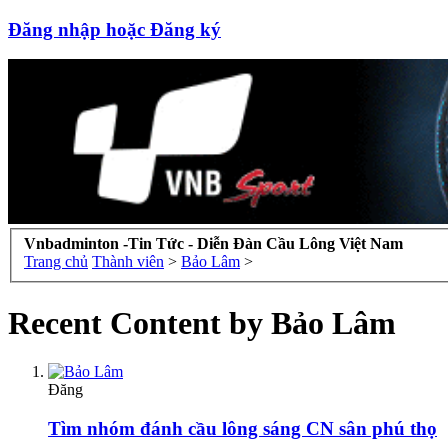
Đăng nhập hoặc Đăng ký
Vnbadminton -Tin Tức - Diễn Đàn Cầu Lông Việt Nam
Trang chủ
Thành viên
>
Bảo Lâm
>
Recent Content by Bảo Lâm
Đăng
Tìm nhóm đánh cầu lông sáng CN sân phú thọ