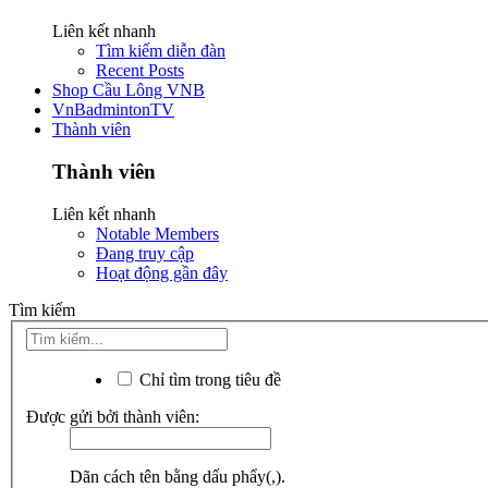
Liên kết nhanh
Tìm kiếm diễn đàn
Recent Posts
Shop Cầu Lông VNB
VnBadmintonTV
Thành viên
Thành viên
Liên kết nhanh
Notable Members
Đang truy cập
Hoạt động gần đây
Tìm kiếm
Chỉ tìm trong tiêu đề
Được gửi bởi thành viên:
Dãn cách tên bằng dấu phẩy(,).