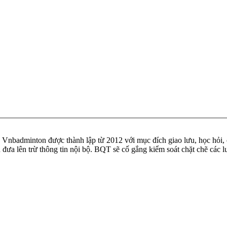
badminton được thành lập từ 2012 với mục đích giao lưu, học hỏi, ch
n đưa lên trừ thông tin nội bộ. BQT sẽ cố gắng kiểm soát chặt chẽ các