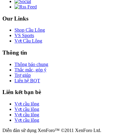
Our Links
Shop Cầu Lông
VS Sports
Vợt Cầu Lông
Thông tin
Thông báo chung
Thắc mắc, góp ý
Trợ giúp
Liên hệ BQT
Liên kết bạn bè
Vợt cầu lông
Vợt cầu lông
Vợt cầu lông
Vợt cầu lông
Diễn đàn sử dụng XenForo™ ©2011 XenForo Ltd.