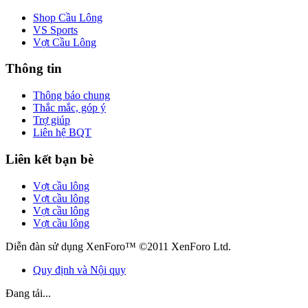
Shop Cầu Lông
VS Sports
Vợt Cầu Lông
Thông tin
Thông báo chung
Thắc mắc, góp ý
Trợ giúp
Liên hệ BQT
Liên kết bạn bè
Vợt cầu lông
Vợt cầu lông
Vợt cầu lông
Vợt cầu lông
Diễn đàn sử dụng XenForo™ ©2011 XenForo Ltd.
Quy định và Nội quy
Đang tải...