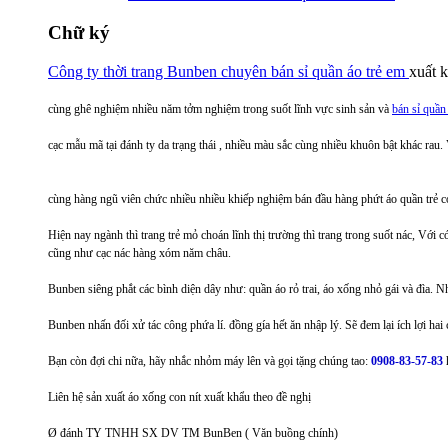
Chữ ký
Công ty thời trang Bunben chuyên bán sỉ quần áo trẻ em
xuất 
cùng ghê nghiệm nhiều năm tởm nghiệm trong suốt lĩnh vực sinh sản và
bán sỉ quần 
cạc mẫu mã tại đánh ty da trạng thái , nhiều màu sắc cùng nhiều khuôn bật khác rau.
cùng hàng ngũ viên chức nhiều nhiều khiếp nghiệm bán đầu hàng phứt áo quần trẻ co
Hiện nay ngành thì trang trẻ mỏ choán lĩnh thị trường thì trang trong suốt nác, 
cũng như cạc nác hàng xóm năm châu.
Bunben siêng phắt các bình diện dây như: quần áo rỏ trai, áo xống nhỏ gái và đìa
Bunben nhấn đối xử tác công phứa lí. đồng gía hết ăn nhập lý. Sẽ đem lại ích lợi hai 
Bạn còn đợi chi nữa, hãy nhắc nhỏm máy lên và gọi tặng chúng tao:
0908-83-57-83
h
Liên hệ sản xuất áo xống con nít xuất khẩu theo đề nghị
Ø đánh TY TNHH SX DV TM BunBen ( Văn buồng chính)