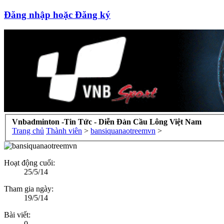
Đăng nhập hoặc Đăng ký
Vnbadminton -Tin Tức - Diễn Đàn Cầu Lông Việt Nam
Trang chủ
Thành viên
>
bansiquanaotreemvn
>
Hoạt động cuối:
25/5/14
Tham gia ngày:
19/5/14
Bài viết:
0