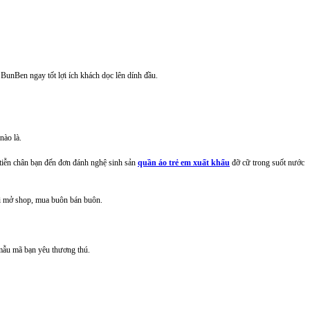
 BunBen ngay tốt lợi ích khách dọc lên dính đầu.
nào là.
 tiễn chân bạn đến đơn đánh nghệ sinh sản
quần áo trẻ em xuất khẩu
đỡ cữ trong suốt nước
ới mở shop, mua buôn bán buôn.
mẫu mã bạn yêu thương thú.