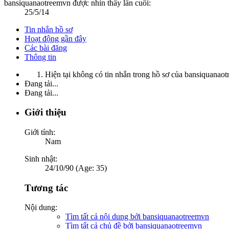
bansiquanaotreemvn được nhìn thấy lần cuối:
25/5/14
Tin nhắn hồ sơ
Hoạt động gần đây
Các bài đăng
Thông tin
Hiện tại không có tin nhắn trong hồ sơ của bansiquanao
Đang tải...
Đang tải...
Giới thiệu
Giới tính:
Nam
Sinh nhật:
24/10/90 (Age: 35)
Tương tác
Nội dung:
Tìm tất cả nội dung bởi bansiquanaotreemvn
Tìm tất cả chủ đề bởi bansiquanaotreemvn