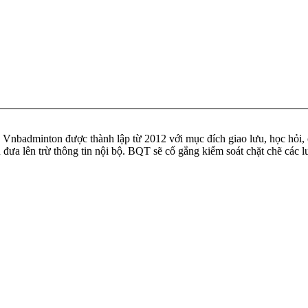
badminton được thành lập từ 2012 với mục đích giao lưu, học hỏi, ch
n đưa lên trừ thông tin nội bộ. BQT sẽ cố gắng kiểm soát chặt chẽ các