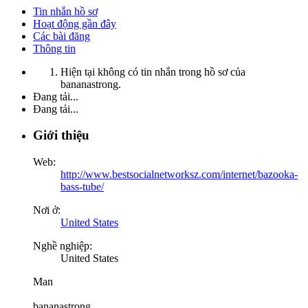
Tin nhắn hồ sơ
Hoạt động gần đây
Các bài đăng
Thông tin
Hiện tại không có tin nhắn trong hồ sơ của
bananastrong.
Đang tải...
Đang tải...
Giới thiệu
Web:
http://www.bestsocialnetworksz.com/internet/bazooka-
bass-tube/
Nơi ở:
United States
Nghề nghiệp:
United States
Man
bananastrong