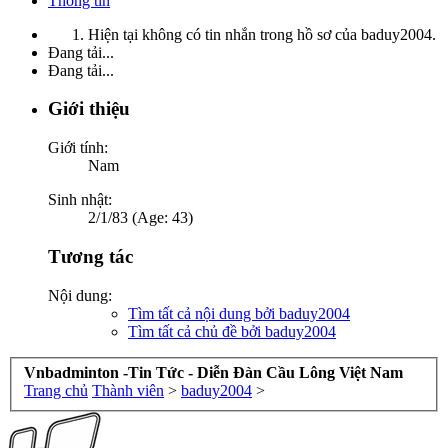
Thông tin
Hiện tại không có tin nhắn trong hồ sơ của baduy2004.
Đang tải...
Đang tải...
Giới thiệu
Giới tính:
Nam
Sinh nhật:
2/1/83 (Age: 43)
Tương tác
Nội dung:
Tìm tất cả nội dung bởi baduy2004
Tìm tất cả chủ đề bởi baduy2004
Vnbadminton -Tin Tức - Diễn Đàn Cầu Lông Việt Nam
Trang chủ
Thành viên
>
baduy2004
>