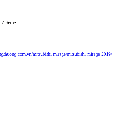
7-Series.
ungthuong.com.vn/mitsubishi-mirage/mitsubishi-mirage-2019/