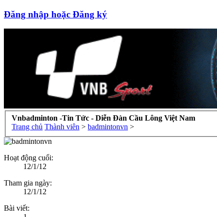
Đăng nhập hoặc Đăng ký
Vnbadminton -Tin Tức - Diễn Đàn Cầu Lông Việt Nam
Trang chủ
Thành viên
>
badmintonvn
>
Hoạt động cuối:
12/1/12
Tham gia ngày:
12/1/12
Bài viết:
1