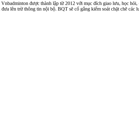
badminton được thành lập từ 2012 với mục đích giao lưu, học hỏi, ch
n đưa lên trừ thông tin nội bộ. BQT sẽ cố gắng kiểm soát chặt chẽ các