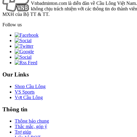
Vnbadminton.com là diễn đàn về Cầu Lông Việt Nam. Vn
không chịu trách nhiệm với các thông tin do thành viê
MXH của Bộ TT & TT.
Follow us
Our Links
Shop Cầu Lông
VS Sports
Vợt Cầu Lông
Thông tin
Thông báo chung
Thắc mắc, góp ý
Trợ giúp