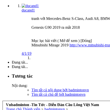
ducand1
tranh với Mercedes-Benz S-Class, Audi A8, BMW 
Genesis G90 2019 ra mắt 2018
Mục lục bài viêt ( Mở để xem ) [Đóng]
Mitsubishi Mirage 2019
http://www.mitsubishi-tr
4/1/19
Đang tải...
Đang tải...
Tương tác
Nội dung:
Tìm tất cả nội dung bởi badmintonvn
Tìm tất cả chủ đề bởi badmintonvn
Vnbadminton -Tin Tức - Diễn Đàn Cầu Lông Việt Nam
Trang chủ
Thành viên
>
badmintonvn
>