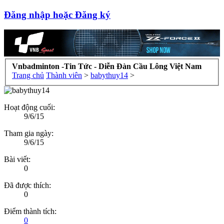
Đăng nhập hoặc Đăng ký
Vnbadminton -Tin Tức - Diễn Đàn Cầu Lông Việt Nam
Trang chủ
Thành viên
>
babythuy14
>
Hoạt động cuối:
9/6/15
Tham gia ngày:
9/6/15
Bài viết:
0
Đã được thích:
0
Điểm thành tích:
0