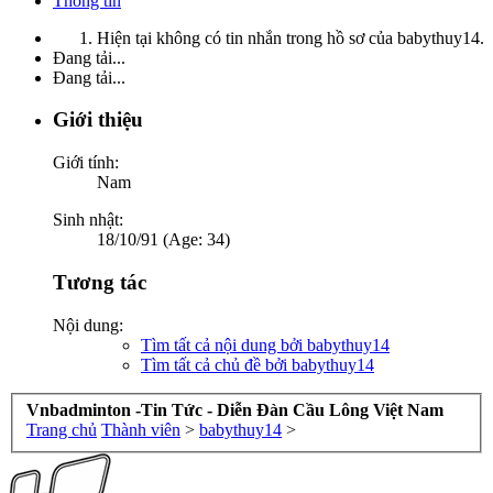
Thông tin
Hiện tại không có tin nhắn trong hồ sơ của babythuy14.
Đang tải...
Đang tải...
Giới thiệu
Giới tính:
Nam
Sinh nhật:
18/10/91 (Age: 34)
Tương tác
Nội dung:
Tìm tất cả nội dung bởi babythuy14
Tìm tất cả chủ đề bởi babythuy14
Vnbadminton -Tin Tức - Diễn Đàn Cầu Lông Việt Nam
Trang chủ
Thành viên
>
babythuy14
>