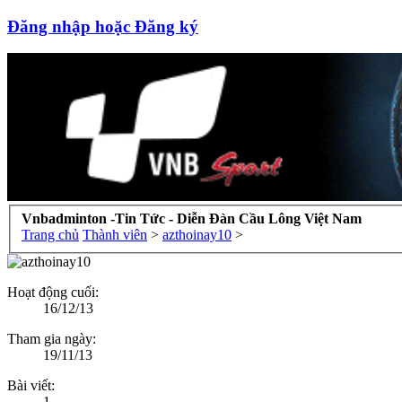
Đăng nhập hoặc Đăng ký
Vnbadminton -Tin Tức - Diễn Đàn Cầu Lông Việt Nam
Trang chủ
Thành viên
>
azthoinay10
>
Hoạt động cuối:
16/12/13
Tham gia ngày:
19/11/13
Bài viết:
1