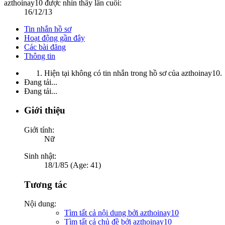
azthoinay10 được nhìn thấy lần cuối:
16/12/13
Tin nhắn hồ sơ
Hoạt động gần đây
Các bài đăng
Thông tin
Hiện tại không có tin nhắn trong hồ sơ của azthoinay10.
Đang tải...
Đang tải...
Giới thiệu
Giới tính:
Nữ
Sinh nhật:
18/1/85 (Age: 41)
Tương tác
Nội dung:
Tìm tất cả nội dung bởi azthoinay10
Tìm tất cả chủ đề bởi azthoinay10