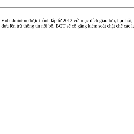
badminton được thành lập từ 2012 với mục đích giao lưu, học hỏi, ch
n đưa lên trừ thông tin nội bộ. BQT sẽ cố gắng kiểm soát chặt chẽ các