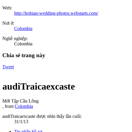
Web:
http://lesbian-wedding-photos.webstarts.com/
Nơi ở:
Colombia
Nghề nghiệp:
Colombia
Chia sẻ trang này
Tweet
audiTraicaexcaste
Mới Tập Cầu Lông
,
from
Colombia
audiTraicaexcaste được nhìn thấy lần cuối:
31/1/13
Tin nhắn hồ sơ