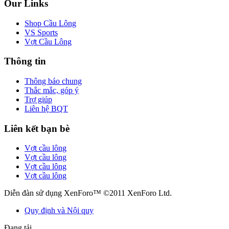
Our Links
Shop Cầu Lông
VS Sports
Vợt Cầu Lông
Thông tin
Thông báo chung
Thắc mắc, góp ý
Trợ giúp
Liên hệ BQT
Liên kết bạn bè
Vợt cầu lông
Vợt cầu lông
Vợt cầu lông
Vợt cầu lông
Diễn đàn sử dụng XenForo™ ©2011 XenForo Ltd.
Quy định và Nội quy
Đang tải...