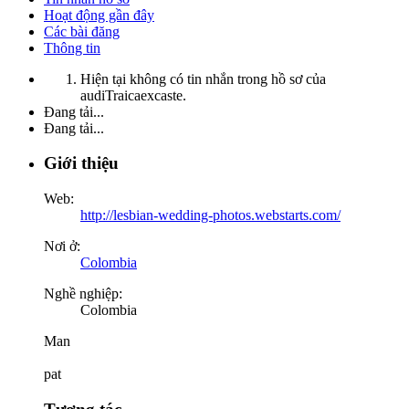
Hoạt động gần đây
Các bài đăng
Thông tin
Hiện tại không có tin nhắn trong hồ sơ của
audiTraicaexcaste.
Đang tải...
Đang tải...
Giới thiệu
Web:
http://lesbian-wedding-photos.webstarts.com/
Nơi ở:
Colombia
Nghề nghiệp:
Colombia
Man
pat