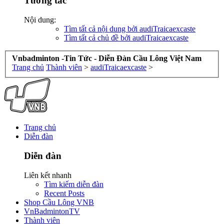
Tương tác
Nội dung:
Tìm tất cả nội dung bởi audiTraicaexcaste
Tìm tất cả chủ đề bởi audiTraicaexcaste
Vnbadminton -Tin Tức - Diễn Đàn Cầu Lông Việt Nam
Trang chủ
Thành viên
>
audiTraicaexcaste
>
Trang chủ
Diễn đàn
Diễn đàn
Liên kết nhanh
Tìm kiếm diễn đàn
Recent Posts
Shop Cầu Lông VNB
VnBadmintonTV
Thành viên