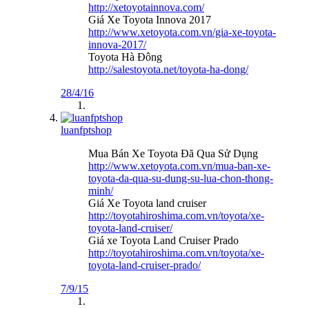
http://xetoyotainnova.com/
Giá Xe Toyota Innova 2017
http://www.xetoyota.com.vn/gia-xe-toyota-
innova-2017/
Toyota Hà Đông
http://salestoyota.net/toyota-ha-dong/
28/4/16
luanfptshop
Mua Bán Xe Toyota Đã Qua Sử Dụng
http://www.xetoyota.com.vn/mua-ban-xe-
toyota-da-qua-su-dung-su-lua-chon-thong-
minh/
Giá Xe Toyota land cruiser
http://toyotahiroshima.com.vn/toyota/xe-
toyota-land-cruiser/
Giá xe Toyota Land Cruiser Prado
http://toyotahiroshima.com.vn/toyota/xe-
toyota-land-cruiser-prado/
7/9/15