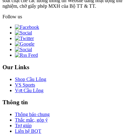
soát chặt chẽ các luồng thông tin Website đang hoạt động thử
nghiệm, chờ giấy phép MXH của Bộ TT & TT.
Follow us
Our Links
Shop Cầu Lông
VS Sports
Vợt Cầu Lông
Thông tin
Thông báo chung
Thắc mắc, góp ý
Trợ giúp
Liên hệ BQT