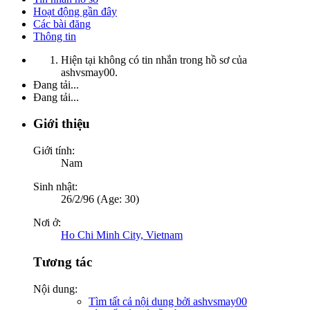
Hoạt động gần đây
Các bài đăng
Thông tin
Hiện tại không có tin nhắn trong hồ sơ của
ashvsmay00.
Đang tải...
Đang tải...
Giới thiệu
Giới tính:
Nam
Sinh nhật:
26/2/96 (Age: 30)
Nơi ở:
Ho Chi Minh City, Vietnam
Tương tác
Nội dung:
Tìm tất cả nội dung bởi ashvsmay00