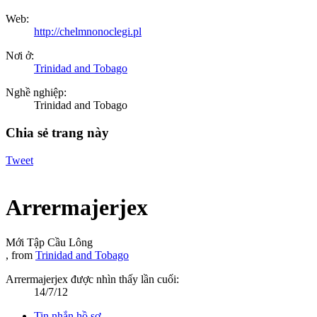
Web:
http://chelmnonoclegi.pl
Nơi ở:
Trinidad and Tobago
Nghề nghiệp:
Trinidad and Tobago
Chia sẻ trang này
Tweet
Arrermajerjex
Mới Tập Cầu Lông
,
from
Trinidad and Tobago
Arrermajerjex được nhìn thấy lần cuối:
14/7/12
Tin nhắn hồ sơ