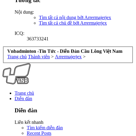
Tương tác
Nội dung:
Tìm tất cả nội dung bởi Arrermajerjex
Tìm tất cả chủ đề bởi Arrermajerjex
ICQ:
363733241
Vnbadminton -Tin Tức - Diễn Đàn Cầu Lông Việt Nam
Trang chủ
Thành viên
>
Arrermajerjex
>
Trang chủ
Diễn đàn
Diễn đàn
Liên kết nhanh
Tìm kiếm diễn đàn
Recent Posts