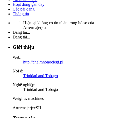
Hoạt động gần đây
Các bài đăng
Thông tin
Hiện tại không có tin nhắn trong hồ sơ của
Arrermajerjex.
Đang tải...
Đang tải...
Giới thiệu
Web:
http://chelmnonoclegi.pl
Nơi ở:
Trinidad and Tobago
Nghề nghiệp:
Trinidad and Tobago
Weights, machines
ArrermajerjexSH