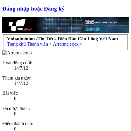
Đăng nhập hoặc Đăng ký
Vnbadminton -Tin Tức - Diễn Đàn Cầu Lông Việt Nam
Trang chủ
Thành viên
>
Arrermajerjex
>
Hoạt động cuối:
14/7/12
Tham gia ngày:
14/7/12
Bài viết:
0
Đã được thích:
0
Điểm thành tích:
0