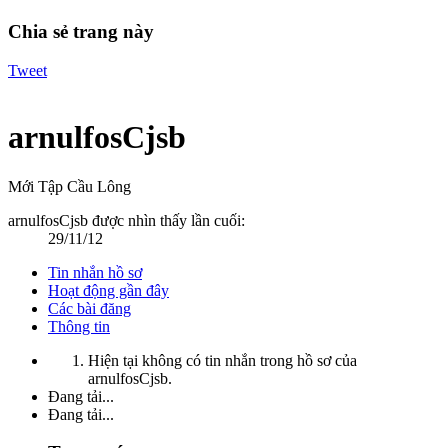
Chia sẻ trang này
Tweet
arnulfosCjsb
Mới Tập Cầu Lông
arnulfosCjsb được nhìn thấy lần cuối:
29/11/12
Tin nhắn hồ sơ
Hoạt động gần đây
Các bài đăng
Thông tin
Hiện tại không có tin nhắn trong hồ sơ của
arnulfosCjsb.
Đang tải...
Đang tải...