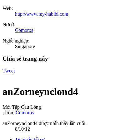
Web:
http://www.my-habibi.com
Nơi ở:
Comoros
Nghề nghiệp:
Singapore
Chia sẻ trang này
Tweet
anZorneynclond4
Mới Tập Cầu Lông
,
from
Comoros
anZorneynclond4 được nhìn thấy lần cuối:
8/10/12
Tin nhắn hồ sơ