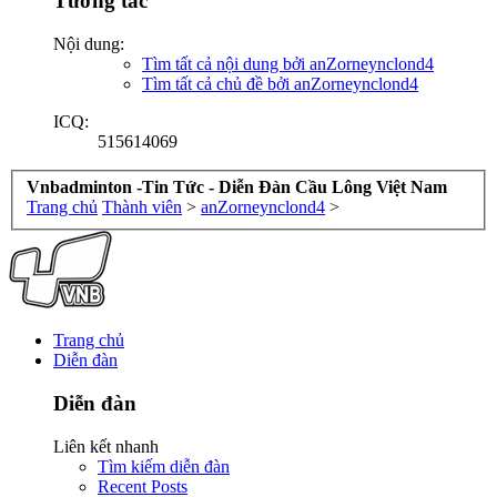
Tương tác
Nội dung:
Tìm tất cả nội dung bởi anZorneynclond4
Tìm tất cả chủ đề bởi anZorneynclond4
ICQ:
515614069
Vnbadminton -Tin Tức - Diễn Đàn Cầu Lông Việt Nam
Trang chủ
Thành viên
>
anZorneynclond4
>
Trang chủ
Diễn đàn
Diễn đàn
Liên kết nhanh
Tìm kiếm diễn đàn
Recent Posts