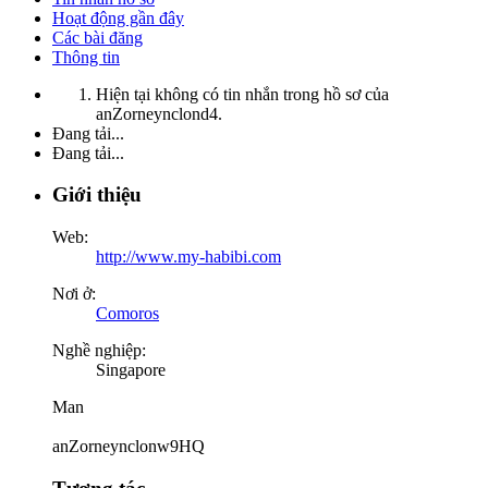
Hoạt động gần đây
Các bài đăng
Thông tin
Hiện tại không có tin nhắn trong hồ sơ của
anZorneynclond4.
Đang tải...
Đang tải...
Giới thiệu
Web:
http://www.my-habibi.com
Nơi ở:
Comoros
Nghề nghiệp:
Singapore
Man
anZorneynclonw9HQ