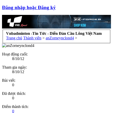
Đăng nhập hoặc Đăng ký
Vnbadminton -Tin Tức - Diễn Đàn Cầu Lông Việt Nam
Trang chủ
Thành viên
>
anZorneynclond4
>
Hoạt động cuối:
8/10/12
Tham gia ngày:
8/10/12
Bài viết:
0
Đã được thích:
0
Điểm thành tích:
0