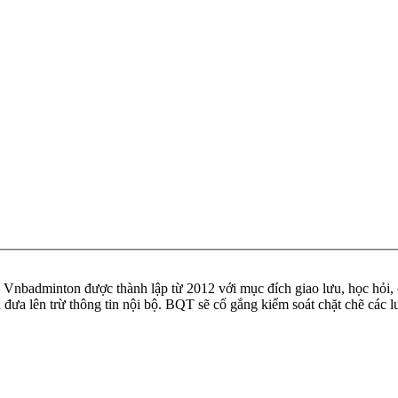
badminton được thành lập từ 2012 với mục đích giao lưu, học hỏi, ch
n đưa lên trừ thông tin nội bộ. BQT sẽ cố gắng kiểm soát chặt chẽ các