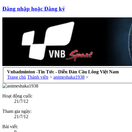
Đăng nhập hoặc Đăng ký
Vnbadminton -Tin Tức - Diễn Đàn Cầu Lông Việt Nam
Trang chủ
Thành viên
>
animeshaka1938
>
Hoạt động cuối:
21/7/12
Tham gia ngày:
21/7/12
Bài viết:
0