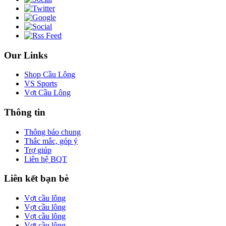
Our Links
Shop Cầu Lông
VS Sports
Vợt Cầu Lông
Thông tin
Thông báo chung
Thắc mắc, góp ý
Trợ giúp
Liên hệ BQT
Liên kết bạn bè
Vợt cầu lông
Vợt cầu lông
Vợt cầu lông
Vợt cầu lông