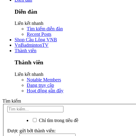
Diễn đàn
Liên kết nhanh
Tìm kiếm diễn đàn
Recent Posts
Shop Cầu Lông VNB
VnBadmintonTV
Thành viên
Thành viên
Liên kết nhanh
Notable Members
Đang truy cập
Hoạt động gần đây
Tìm kiếm
Chỉ tìm trong tiêu đề
Được gửi bởi thành viên: