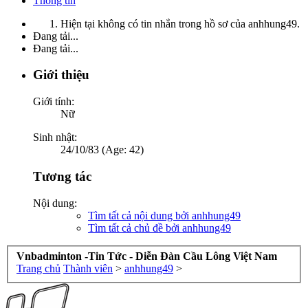
Thông tin
Hiện tại không có tin nhắn trong hồ sơ của anhhung49.
Đang tải...
Đang tải...
Giới thiệu
Giới tính:
Nữ
Sinh nhật:
24/10/83 (Age: 42)
Tương tác
Nội dung:
Tìm tất cả nội dung bởi anhhung49
Tìm tất cả chủ đề bởi anhhung49
Vnbadminton -Tin Tức - Diễn Đàn Cầu Lông Việt Nam
Trang chủ
Thành viên
>
anhhung49
>