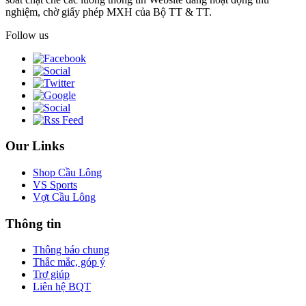
nghiệm, chờ giấy phép MXH của Bộ TT & TT.
Follow us
Our Links
Shop Cầu Lông
VS Sports
Vợt Cầu Lông
Thông tin
Thông báo chung
Thắc mắc, góp ý
Trợ giúp
Liên hệ BQT