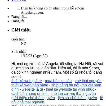
Thông tin
Hiện tại không có tin nhắn trong hồ sơ của
Angelanguyen.
Đang tải...
Đang tải...
Giới thiệu
Giới tính:
Nữ
Sinh nhật:
1/12/93 (Age: 32)
Hi, mọi người!, tôi là Angela, tôi sống tại Hà Nội, rất vui
được giao lưu tại diễn đàn. Hiện tại, tôi là một Seoer,
đã có kinh nghiệm nhiều năm. Một số từ khóa tôi đang
seo là:
thiết kế web giá rẻ
-
mua bán xe cẩu
-
chè thái nguyên
-
thiết kế web bán hàng
-
ship hàng hà nội
-
rao vặt nam
định
-
website là gì
-
thiết kế website tại vĩnh phúc
-
cách bán hàng online
-
chè tân cương thái nguyên
-
giới thiệu chè thái nguyên
-
lịch sử chè thái nguyên
-
lễ
hội chè thái nguyên