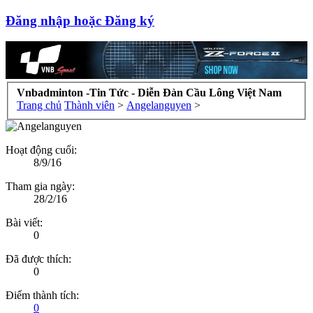
Đăng nhập hoặc Đăng ký
Vnbadminton -Tin Tức - Diễn Đàn Cầu Lông Việt Nam
Trang chủ
Thành viên
>
Angelanguyen
>
Hoạt động cuối:
8/9/16
Tham gia ngày:
28/2/16
Bài viết:
0
Đã được thích:
0
Điểm thành tích:
0