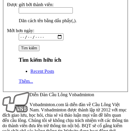
Được gửi bởi thành viên:
Dãn cách tên bằng dấu phẩy(,).
Mới hơn ngày:
Tìm kiếm hữu ích
Recent Posts
Thêm...
Diễn Đàn Cầu Lông Vnbadminton
Vnbadminton.com là diễn đàn về Cầu Lông Việt
Nam. Vnbadminton được thành lập từ 2012 với mục
đích giao lưu, học hỏi, chia sẻ và thảo luận mọi vấn đề liên quan
đến cầu lông. Chúng tôi sẽ không chịu trách nhiệm với các thông tin
do thành viên đưa lên trừ thông tin nội bộ. BQT sẽ cố gắng kiểm
soát chặt chẽ các luồng thông tin Website đang hoạt động thử