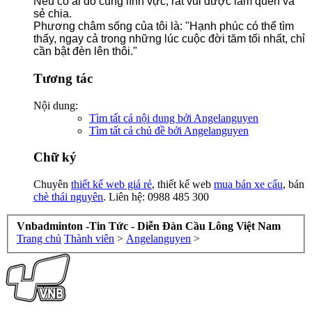
Nếu có ai đó cùng lĩnh vực, rất vui được làm quen và
sẻ chia.
Phương châm sống của tôi là: "Hạnh phúc có thể tìm
thấy, ngay cả trong những lúc cuộc đời tăm tối nhất, chỉ
cần bật đèn lên thôi."
Tương tác
Nội dung:
Tìm tất cả nội dung bởi Angelanguyen
Tìm tất cả chủ đề bởi Angelanguyen
Chữ ký
Chuyên
thiết kế web giá rẻ
, thiết kế web
mua bán xe cẩu
, bán
chè thái nguyên
. Liên hệ: 0988 485 300
Vnbadminton -Tin Tức - Diễn Đàn Cầu Lông Việt Nam
Trang chủ
Thành viên
>
Angelanguyen
>