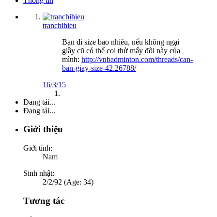
Thông tin
tranchihieu
Bạn đi size bao nhiêu, nếu không ngại
giầy cũ có thể coi thử mấy đôi này của
mình:
http://vnbadminton.com/threads/can-
ban-giay-size-42.26788/
16/3/15
Đang tải...
Đang tải...
Giới thiệu
Giới tính:
Nam
Sinh nhật:
2/2/92 (Age: 34)
Tương tác