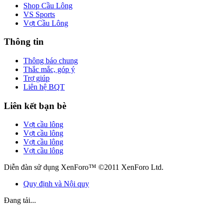
Shop Cầu Lông
VS Sports
Vợt Cầu Lông
Thông tin
Thông báo chung
Thắc mắc, góp ý
Trợ giúp
Liên hệ BQT
Liên kết bạn bè
Vợt cầu lông
Vợt cầu lông
Vợt cầu lông
Vợt cầu lông
Diễn đàn sử dụng XenForo™ ©2011 XenForo Ltd.
Quy định và Nội quy
Đang tải...