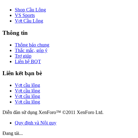
Shop Cầu Lông
VS Sports
Vợt Cầu Lông
Thông tin
Thông báo chung
Thắc mắc, góp ý
Trợ giúp
Liên hệ BQT
Liên kết bạn bè
Vợt cầu lông
Vợt cầu lông
Vợt cầu lông
Vợt cầu lông
Diễn đàn sử dụng XenForo™ ©2011 XenForo Ltd.
Quy định và Nội quy
Đang tải...