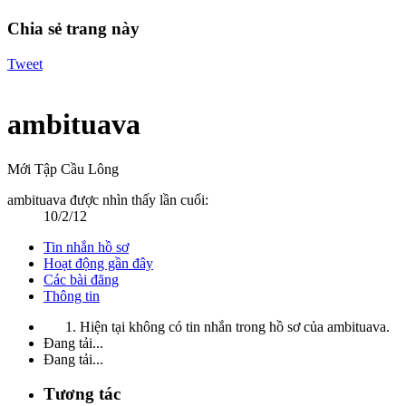
Chia sẻ trang này
Tweet
ambituava
Mới Tập Cầu Lông
ambituava được nhìn thấy lần cuối:
10/2/12
Tin nhắn hồ sơ
Hoạt động gần đây
Các bài đăng
Thông tin
Hiện tại không có tin nhắn trong hồ sơ của ambituava.
Đang tải...
Đang tải...
Tương tác