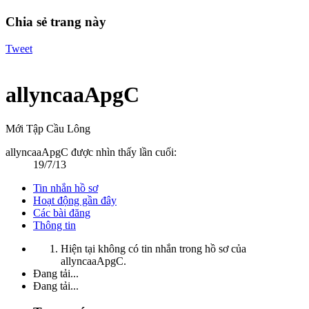
Chia sẻ trang này
Tweet
allyncaaApgC
Mới Tập Cầu Lông
allyncaaApgC được nhìn thấy lần cuối:
19/7/13
Tin nhắn hồ sơ
Hoạt động gần đây
Các bài đăng
Thông tin
Hiện tại không có tin nhắn trong hồ sơ của
allyncaaApgC.
Đang tải...
Đang tải...