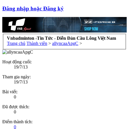
Đăng nhập hoặc Đăng ký
Vnbadminton -Tin Tức - Diễn Đàn Cầu Lông Việt Nam
Trang chủ
Thành viên
>
allyncaaApgC
>
Hoạt động cuối:
19/7/13
Tham gia ngày:
19/7/13
Bài viết:
0
Đã được thích:
0
Điểm thành tích:
0