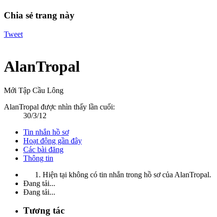
Chia sẻ trang này
Tweet
AlanTropal
Mới Tập Cầu Lông
AlanTropal được nhìn thấy lần cuối:
30/3/12
Tin nhắn hồ sơ
Hoạt động gần đây
Các bài đăng
Thông tin
Hiện tại không có tin nhắn trong hồ sơ của AlanTropal.
Đang tải...
Đang tải...
Tương tác