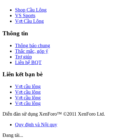
Shop Cầu Lông
VS Sports
Vợt Cầu Lông
Thông tin
Thông báo chung
Thắc mắc, góp ý
Trợ giúp
Liên hệ BQT
Liên kết bạn bè
Vợt cầu lông
Vợt cầu lông
Vợt cầu lông
Vợt cầu lông
Diễn đàn sử dụng XenForo™ ©2011 XenForo Ltd.
Quy định và Nội quy
Đang tải...