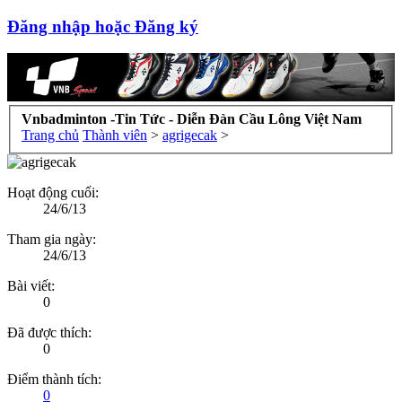
Đăng nhập hoặc Đăng ký
Vnbadminton -Tin Tức - Diễn Đàn Cầu Lông Việt Nam
Trang chủ
Thành viên
>
agrigecak
>
Hoạt động cuối:
24/6/13
Tham gia ngày:
24/6/13
Bài viết:
0
Đã được thích:
0
Điểm thành tích:
0