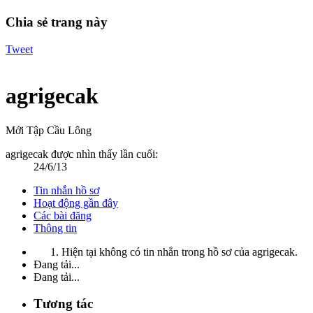
Chia sẻ trang này
Tweet
agrigecak
Mới Tập Cầu Lông
agrigecak được nhìn thấy lần cuối:
24/6/13
Tin nhắn hồ sơ
Hoạt động gần đây
Các bài đăng
Thông tin
Hiện tại không có tin nhắn trong hồ sơ của agrigecak.
Đang tải...
Đang tải...
Tương tác