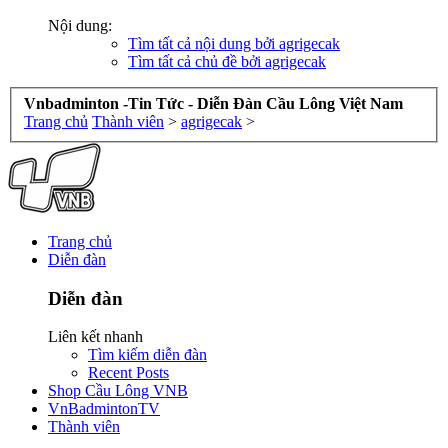
Nội dung:
Tìm tất cả nội dung bởi agrigecak
Tìm tất cả chủ đề bởi agrigecak
Vnbadminton -Tin Tức - Diễn Đàn Cầu Lông Việt Nam
Trang chủ
Thành viên
>
agrigecak
>
Trang chủ
Diễn đàn
Diễn đàn
Liên kết nhanh
Tìm kiếm diễn đàn
Recent Posts
Shop Cầu Lông VNB
VnBadmintonTV
Thành viên