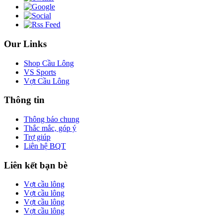
Our Links
Shop Cầu Lông
VS Sports
Vợt Cầu Lông
Thông tin
Thông báo chung
Thắc mắc, góp ý
Trợ giúp
Liên hệ BQT
Liên kết bạn bè
Vợt cầu lông
Vợt cầu lông
Vợt cầu lông
Vợt cầu lông