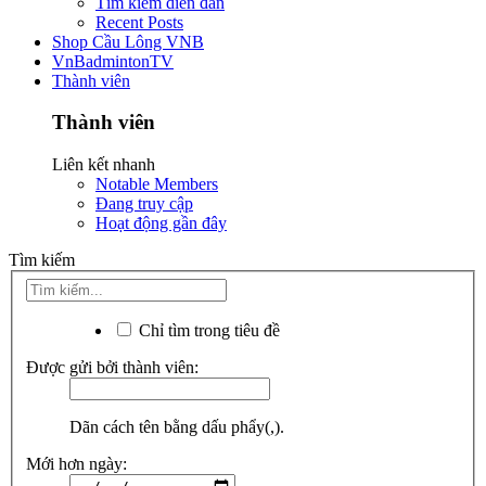
Tìm kiếm diễn đàn
Recent Posts
Shop Cầu Lông VNB
VnBadmintonTV
Thành viên
Thành viên
Liên kết nhanh
Notable Members
Đang truy cập
Hoạt động gần đây
Tìm kiếm
Chỉ tìm trong tiêu đề
Được gửi bởi thành viên:
Dãn cách tên bằng dấu phẩy(,).
Mới hơn ngày: