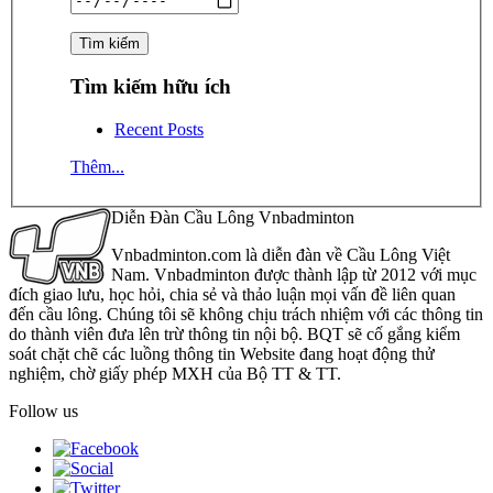
Tìm kiếm hữu ích
Recent Posts
Thêm...
Diễn Đàn Cầu Lông Vnbadminton
Vnbadminton.com là diễn đàn về Cầu Lông Việt
Nam. Vnbadminton được thành lập từ 2012 với mục
đích giao lưu, học hỏi, chia sẻ và thảo luận mọi vấn đề liên quan
đến cầu lông. Chúng tôi sẽ không chịu trách nhiệm với các thông tin
do thành viên đưa lên trừ thông tin nội bộ. BQT sẽ cố gắng kiểm
soát chặt chẽ các luồng thông tin Website đang hoạt động thử
nghiệm, chờ giấy phép MXH của Bộ TT & TT.
Follow us