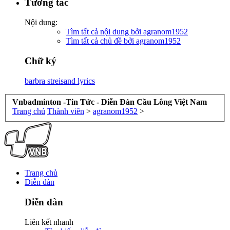
Tương tác
Nội dung:
Tìm tất cả nội dung bởi agranom1952
Tìm tất cả chủ đề bởi agranom1952
Chữ ký
barbra streisand lyrics
Vnbadminton -Tin Tức - Diễn Đàn Cầu Lông Việt Nam
Trang chủ
Thành viên
>
agranom1952
>
Trang chủ
Diễn đàn
Diễn đàn
Liên kết nhanh