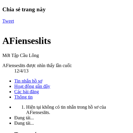
Chia sẻ trang này
Tweet
AFienseslits
Mới Tập Cầu Lông
AFienseslits được nhìn thấy lần cuối:
12/4/13
Tin nhắn hồ sơ
Hoạt động gần đây
Các bài đăng
Thông tin
Hiện tại không có tin nhắn trong hồ sơ của
AFienseslits.
Đang tải...
Đang tải...