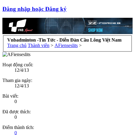
Đăng nhập hoặc Đăng ký
Vnbadminton -Tin Tức - Diễn Đàn Cầu Lông Việt Nam
Trang chủ
Thành viên
>
AFienseslits
>
Hoạt động cuối:
12/4/13
Tham gia ngày:
12/4/13
Bài viết:
0
Đã được thích:
0
Điểm thành tích:
0