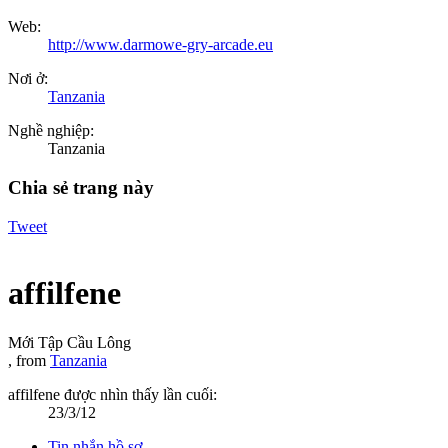
Web:
http://www.darmowe-gry-arcade.eu
Nơi ở:
Tanzania
Nghề nghiệp:
Tanzania
Chia sẻ trang này
Tweet
affilfene
Mới Tập Cầu Lông
,
from
Tanzania
affilfene được nhìn thấy lần cuối:
23/3/12
Tin nhắn hồ sơ