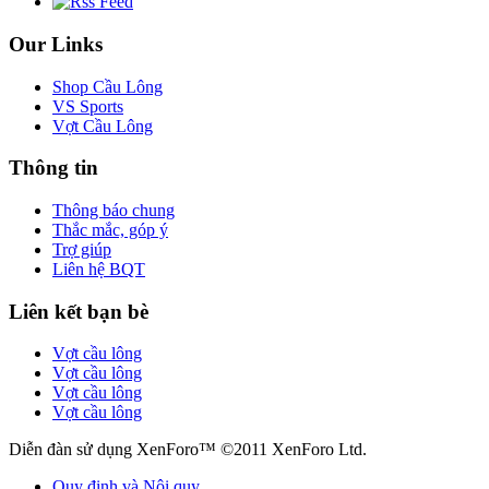
Our Links
Shop Cầu Lông
VS Sports
Vợt Cầu Lông
Thông tin
Thông báo chung
Thắc mắc, góp ý
Trợ giúp
Liên hệ BQT
Liên kết bạn bè
Vợt cầu lông
Vợt cầu lông
Vợt cầu lông
Vợt cầu lông
Diễn đàn sử dụng XenForo™ ©2011 XenForo Ltd.
Quy định và Nội quy