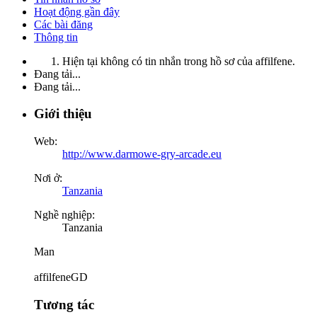
Hoạt động gần đây
Các bài đăng
Thông tin
Hiện tại không có tin nhắn trong hồ sơ của affilfene.
Đang tải...
Đang tải...
Giới thiệu
Web:
http://www.darmowe-gry-arcade.eu
Nơi ở:
Tanzania
Nghề nghiệp:
Tanzania
Man
affilfeneGD
Tương tác