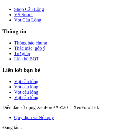
Shop Cầu Lông
VS Sports
Vợt Cầu Lông
Thông tin
Thông báo chung
Thắc mắc, góp ý
Trợ giúp
Liên hệ BQT
Liên kết bạn bè
Vợt cầu lông
Vợt cầu lông
Vợt cầu lông
Vợt cầu lông
Diễn đàn sử dụng XenForo™ ©2011 XenForo Ltd.
Quy định và Nội quy
Đang tải...