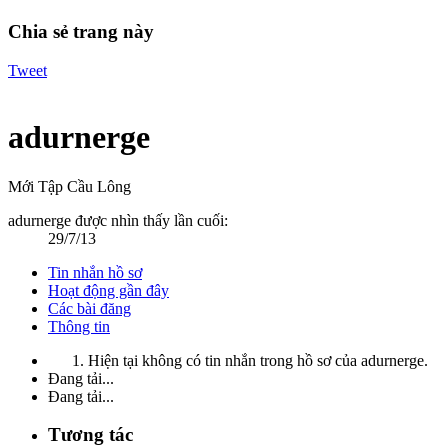
Chia sẻ trang này
Tweet
adurnerge
Mới Tập Cầu Lông
adurnerge được nhìn thấy lần cuối:
29/7/13
Tin nhắn hồ sơ
Hoạt động gần đây
Các bài đăng
Thông tin
Hiện tại không có tin nhắn trong hồ sơ của adurnerge.
Đang tải...
Đang tải...
Tương tác