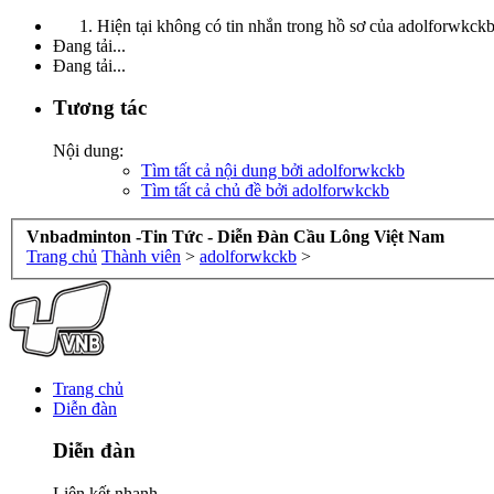
Hiện tại không có tin nhắn trong hồ sơ của adolforwkckb
Đang tải...
Đang tải...
Tương tác
Nội dung:
Tìm tất cả nội dung bởi adolforwkckb
Tìm tất cả chủ đề bởi adolforwkckb
Vnbadminton -Tin Tức - Diễn Đàn Cầu Lông Việt Nam
Trang chủ
Thành viên
>
adolforwkckb
>
Trang chủ
Diễn đàn
Diễn đàn
Liên kết nhanh