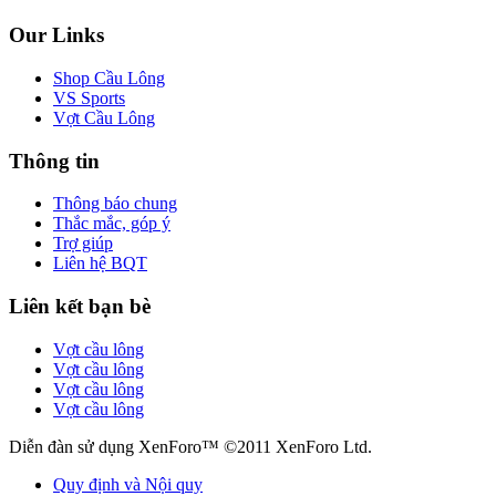
Our Links
Shop Cầu Lông
VS Sports
Vợt Cầu Lông
Thông tin
Thông báo chung
Thắc mắc, góp ý
Trợ giúp
Liên hệ BQT
Liên kết bạn bè
Vợt cầu lông
Vợt cầu lông
Vợt cầu lông
Vợt cầu lông
Diễn đàn sử dụng XenForo™ ©2011 XenForo Ltd.
Quy định và Nội quy