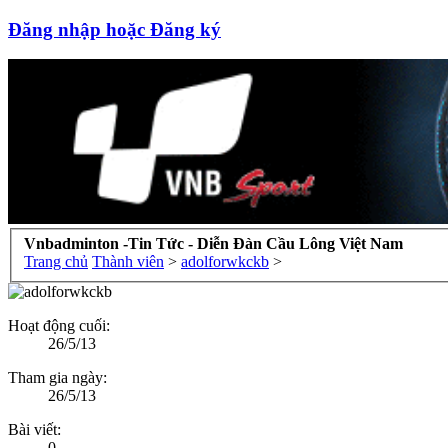
Đăng nhập hoặc Đăng ký
Vnbadminton -Tin Tức - Diễn Đàn Cầu Lông Việt Nam
Trang chủ
Thành viên
>
adolforwkckb
>
Hoạt động cuối:
26/5/13
Tham gia ngày:
26/5/13
Bài viết:
0