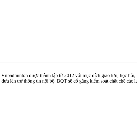
badminton được thành lập từ 2012 với mục đích giao lưu, học hỏi, ch
n đưa lên trừ thông tin nội bộ. BQT sẽ cố gắng kiểm soát chặt chẽ các