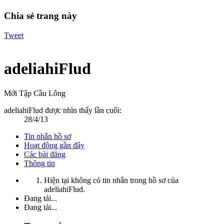
Chia sẻ trang này
Tweet
adeliahiFlud
Mới Tập Cầu Lông
adeliahiFlud được nhìn thấy lần cuối:
28/4/13
Tin nhắn hồ sơ
Hoạt động gần đây
Các bài đăng
Thông tin
Hiện tại không có tin nhắn trong hồ sơ của
adeliahiFlud.
Đang tải...
Đang tải...