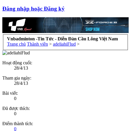
Đăng nhập hoặc Đăng ký
Vnbadminton -Tin Tức - Diễn Đàn Cầu Lông Việt Nam
Trang chủ
Thành viên
>
adeliahiFlud
>
Hoạt động cuối:
28/4/13
Tham gia ngày:
28/4/13
Bài viết:
0
Đã được thích:
0
Điểm thành tích:
0