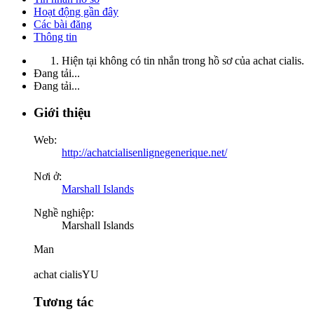
Hoạt động gần đây
Các bài đăng
Thông tin
Hiện tại không có tin nhắn trong hồ sơ của achat cialis.
Đang tải...
Đang tải...
Giới thiệu
Web:
http://achatcialisenlignegenerique.net/
Nơi ở:
Marshall Islands
Nghề nghiệp:
Marshall Islands
Man
achat cialisYU
Tương tác