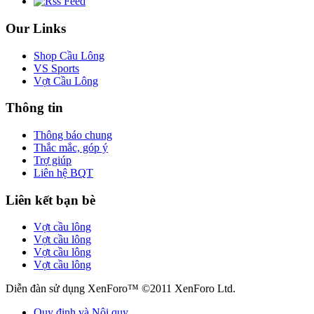
Our Links
Shop Cầu Lông
VS Sports
Vợt Cầu Lông
Thông tin
Thông báo chung
Thắc mắc, góp ý
Trợ giúp
Liên hệ BQT
Liên kết bạn bè
Vợt cầu lông
Vợt cầu lông
Vợt cầu lông
Vợt cầu lông
Diễn đàn sử dụng XenForo™ ©2011 XenForo Ltd.
Quy định và Nội quy