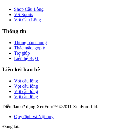
Shop Cầu Lông
VS Sports
Vợt Cầu Lông
Thông tin
Thông báo chung
Thắc mắc, góp ý
Trợ giúp
Liên hệ BQT
Liên kết bạn bè
Vợt cầu lông
Vợt cầu lông
Vợt cầu lông
Vợt cầu lông
Diễn đàn sử dụng XenForo™ ©2011 XenForo Ltd.
Quy định và Nội quy
Đang tải...