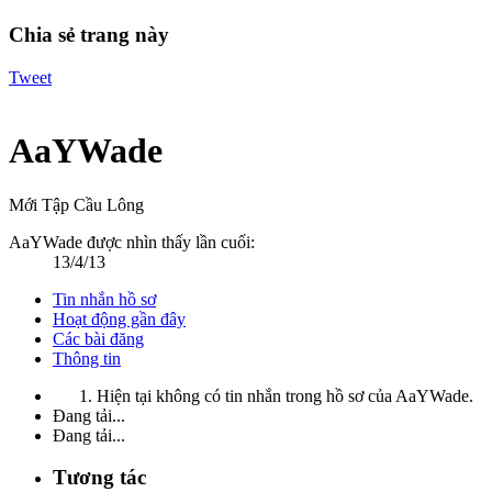
Chia sẻ trang này
Tweet
AaYWade
Mới Tập Cầu Lông
AaYWade được nhìn thấy lần cuối:
13/4/13
Tin nhắn hồ sơ
Hoạt động gần đây
Các bài đăng
Thông tin
Hiện tại không có tin nhắn trong hồ sơ của AaYWade.
Đang tải...
Đang tải...
Tương tác