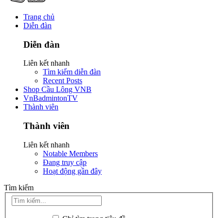
Trang chủ
Diễn đàn
Diễn đàn
Liên kết nhanh
Tìm kiếm diễn đàn
Recent Posts
Shop Cầu Lông VNB
VnBadmintonTV
Thành viên
Thành viên
Liên kết nhanh
Notable Members
Đang truy cập
Hoạt động gần đây
Tìm kiếm