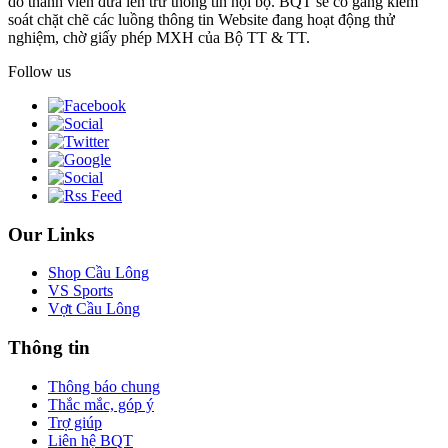
do thành viên đưa lên trừ thông tin nội bộ. BQT sẽ cố gắng kiểm
soát chặt chẽ các luồng thông tin Website đang hoạt động thử
nghiệm, chờ giấy phép MXH của Bộ TT & TT.
Follow us
Our Links
Shop Cầu Lông
VS Sports
Vợt Cầu Lông
Thông tin
Thông báo chung
Thắc mắc, góp ý
Trợ giúp
Liên hệ BQT