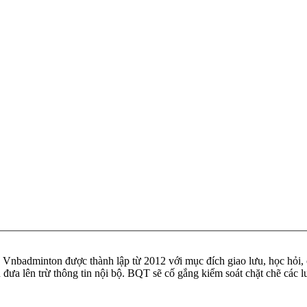
badminton được thành lập từ 2012 với mục đích giao lưu, học hỏi, ch
n đưa lên trừ thông tin nội bộ. BQT sẽ cố gắng kiểm soát chặt chẽ các