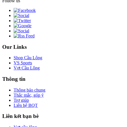
Follow us
Our Links
Shop Cầu Lông
VS Sports
Vợt Cầu Lông
Thông tin
Thông báo chung
Thắc mắc, góp ý
Trợ giúp
Liên hệ BQT
Liên kết bạn bè