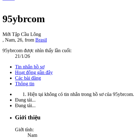
95ybrcom
Mới Tập Cầu Lông
, Nam, 26,
from
Brasil
95ybrcom được nhìn thấy lần cuối:
21/1/26
Tin nhắn hồ sơ
Hoạt động gần đây
Các bài đăng
Thông tin
Hiện tại không có tin nhắn trong hồ sơ của 95ybrcom.
Đang tải...
Đang tải...
Giới thiệu
Giới tính:
Nam