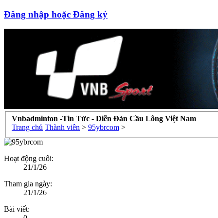
Đăng nhập hoặc Đăng ký
Vnbadminton -Tin Tức - Diễn Đàn Cầu Lông Việt Nam
Trang chủ
Thành viên
>
95ybrcom
>
Hoạt động cuối:
21/1/26
Tham gia ngày:
21/1/26
Bài viết:
0