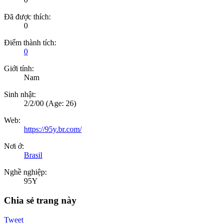
Đã được thích:
0
Điểm thành tích:
0
Giới tính:
Nam
Sinh nhật:
2/2/00
(Age: 26)
Web:
https://95y.br.com/
Nơi ở:
Brasil
Nghề nghiệp:
95Y
Chia sẻ trang này
Tweet