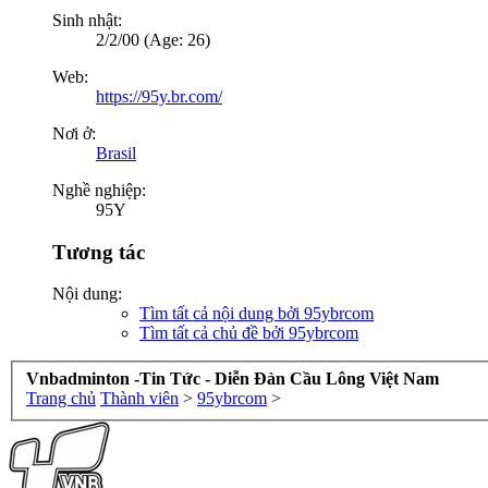
Sinh nhật:
2/2/00 (Age: 26)
Web:
https://95y.br.com/
Nơi ở:
Brasil
Nghề nghiệp:
95Y
Tương tác
Nội dung:
Tìm tất cả nội dung bởi 95ybrcom
Tìm tất cả chủ đề bởi 95ybrcom
Vnbadminton -Tin Tức - Diễn Đàn Cầu Lông Việt Nam
Trang chủ
Thành viên
>
95ybrcom
>