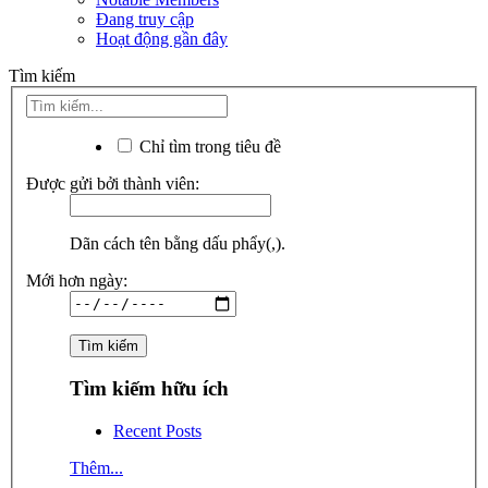
Đang truy cập
Hoạt động gần đây
Tìm kiếm
Chỉ tìm trong tiêu đề
Được gửi bởi thành viên:
Dãn cách tên bằng dấu phẩy(,).
Mới hơn ngày:
Tìm kiếm hữu ích
Recent Posts
Thêm...