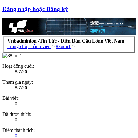
Đăng nhập hoặc Đăng ký
Vnbadminton -Tin Tức - Diễn Đàn Cầu Lông Việt Nam
Trang chủ
Thành viên
>
88uuii1
>
Hoạt động cuối:
8/7/26
Tham gia ngày:
8/7/26
Bài viết:
0
Đã được thích:
0
Điểm thành tích:
0