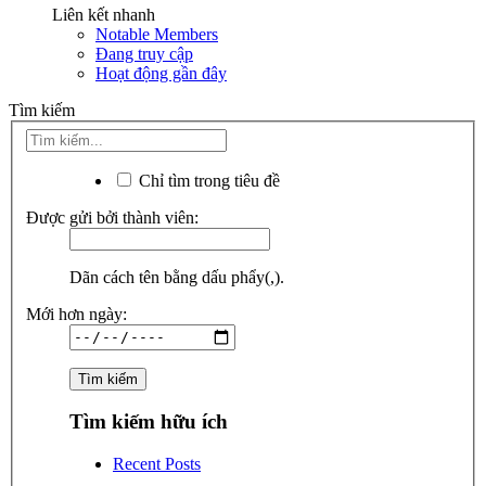
Liên kết nhanh
Notable Members
Đang truy cập
Hoạt động gần đây
Tìm kiếm
Chỉ tìm trong tiêu đề
Được gửi bởi thành viên:
Dãn cách tên bằng dấu phẩy(,).
Mới hơn ngày:
Tìm kiếm hữu ích
Recent Posts