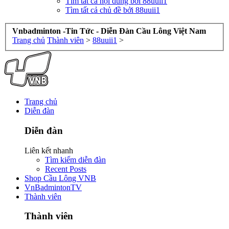
Tìm tất cả nội dung bởi 88uuii1
Tìm tất cả chủ đề bởi 88uuii1
Vnbadminton -Tin Tức - Diễn Đàn Cầu Lông Việt Nam
Trang chủ
Thành viên
>
88uuii1
>
Trang chủ
Diễn đàn
Diễn đàn
Liên kết nhanh
Tìm kiếm diễn đàn
Recent Posts
Shop Cầu Lông VNB
VnBadmintonTV
Thành viên
Thành viên