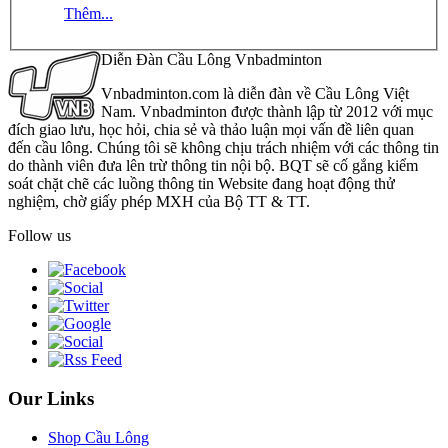
Thêm...
Diễn Đàn Cầu Lông Vnbadminton
Vnbadminton.com là diễn đàn về Cầu Lông Việt
Nam. Vnbadminton được thành lập từ 2012 với mục
đích giao lưu, học hỏi, chia sẻ và thảo luận mọi vấn đề liên quan
đến cầu lông. Chúng tôi sẽ không chịu trách nhiệm với các thông tin
do thành viên đưa lên trừ thông tin nội bộ. BQT sẽ cố gắng kiểm
soát chặt chẽ các luồng thông tin Website đang hoạt động thử
nghiệm, chờ giấy phép MXH của Bộ TT & TT.
Follow us
Our Links
Shop Cầu Lông