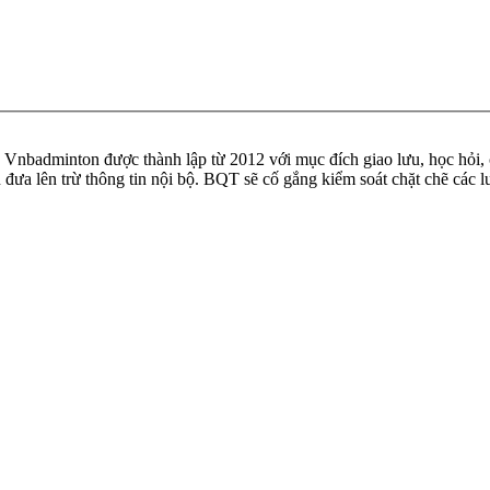
badminton được thành lập từ 2012 với mục đích giao lưu, học hỏi, ch
n đưa lên trừ thông tin nội bộ. BQT sẽ cố gắng kiểm soát chặt chẽ các