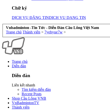
Chữ ký
DỊCH VỤ ĐĂNG TIN
DICH VU DANG TIN
Vnbadminton -Tin Tức - Diễn Đàn Cầu Lông Việt Nam
Trang chủ
Thành viên
>
7yehyue7w
>
Trang chủ
Diễn đàn
Diễn đàn
Liên kết nhanh
Tìm kiếm diễn đàn
Recent Posts
Shop Cầu Lông VNB
VnBadmintonTV
Thành viên