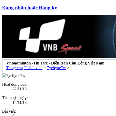
Đăng nhập hoặc Đăng ký
Vnbadminton -Tin Tức - Diễn Đàn Cầu Lông Việt Nam
Trang chủ
Thành viên
>
7yehyue7w
>
Hoạt động cuối:
22/11/13
Tham gia ngày:
14/11/13
Bài viết:
0