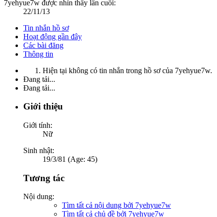
7yehyue7w được nhìn thấy lần cuối:
22/11/13
Tin nhắn hồ sơ
Hoạt động gần đây
Các bài đăng
Thông tin
Hiện tại không có tin nhắn trong hồ sơ của 7yehyue7w.
Đang tải...
Đang tải...
Giới thiệu
Giới tính:
Nữ
Sinh nhật:
19/3/81 (Age: 45)
Tương tác
Nội dung:
Tìm tất cả nội dung bởi 7yehyue7w
Tìm tất cả chủ đề bởi 7yehyue7w